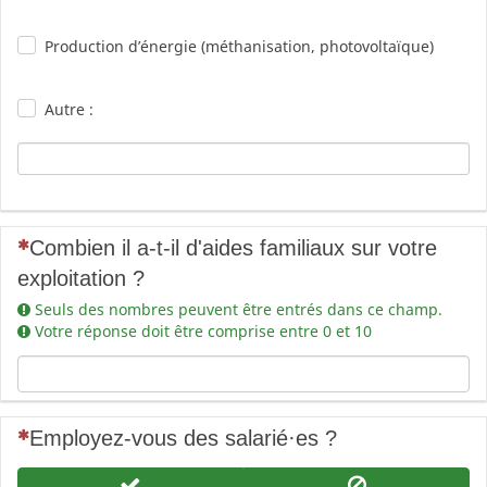
Production d’énergie (méthanisation, photovoltaïque)
Autre :
(Cette question est obligatoire)
Combien il a-t-il d'aides familiaux sur votre
exploitation ?
Seuls des nombres peuvent être entrés dans ce champ.
Votre réponse doit être comprise entre 0 et 10
(Cette question est obligatoire)
Employez-vous des salarié
·e
s ?