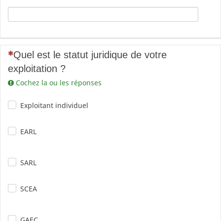
(Cette question est obligatoire)
Quel est le statut juridique de votre
exploitation ?
Cochez la ou les réponses
Exploitant individuel
EARL
SARL
SCEA
GAEC